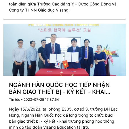
toàn diện giữa Trường Cao đẳng Y – Dược Cộng Đồng và
Công ty THNN Giáo dục Visang.
NGÀNH HÀN QUỐC HỌC TIẾP NHẬN
BÀN GIAO THIẾT BỊ - KÝ KẾT - KHAI
TRƯƠNG LỚP HỌC THÔNG MINH DO
Tin tức - 2023-07-25 17:37:54
TẬP ĐOÀN VISANG EDUCATION VIỆT
Ngày 15/6/2023, tại phòng E305, cơ sở 3, trường ĐH Lạc
NAM TÀI TRỢ
Hồng, Ngành Hàn Quốc học đã long trọng tổ chức buổi
bàn giao thiết bị - ký kết - khai trương phòng học thông
minh do tập đoàn Visang Education tài trợ.