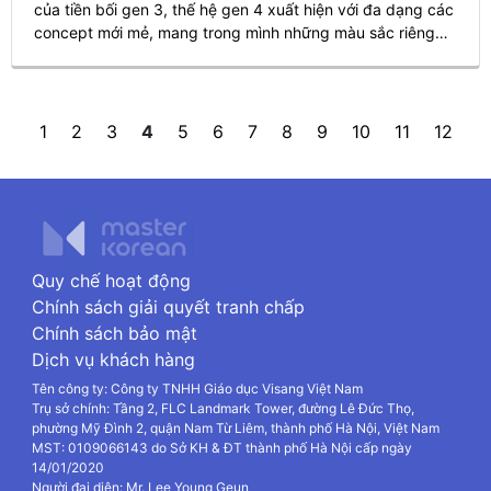
của tiền bối gen 3, thế hệ gen 4 xuất hiện với đa dạng các
concept mới mẻ, mang trong mình những màu sắc riêng
không trộn lẫn. Cùng Master Korean điểm qua TOP 5 nhóm
nhạc gen 4 được giới chuyên môn đánh giá cao, hứa hẹn
mang lại thành công trong nền thị trường âm nhạc xứ sở
Kim chi.
«
1
2
3
4
5
6
7
8
9
10
11
12
»
Quy chế hoạt động
Chính sách giải quyết tranh chấp
Chính sách bảo mật
Dịch vụ khách hàng
Tên công ty: Công ty TNHH Giáo dục Visang Việt Nam
Trụ sở chính: Tầng 2, FLC Landmark Tower, đường Lê Đức Thọ,
phường Mỹ Đình 2, quận Nam Từ Liêm, thành phố Hà Nội, Việt Nam
MST: 0109066143 do Sở KH & ĐT thành phố Hà Nội cấp ngày
14/01/2020
Người đại diện: Mr. Lee Young Geun