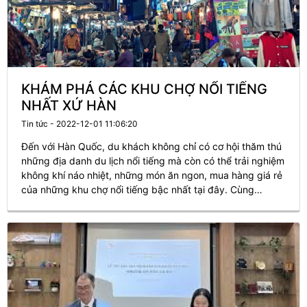
KHÁM PHÁ CÁC KHU CHỢ NỔI TIẾNG
NHẤT XỨ HÀN
Tin tức - 2022-12-01 11:06:20
Đến với Hàn Quốc, du khách không chỉ có cơ hội thăm thú
những địa danh du lịch nổi tiếng mà còn có thể trải nghiệm
không khí náo nhiệt, những món ăn ngon, mua hàng giá rẻ
của những khu chợ nổi tiếng bậc nhất tại đây. Cùng
Master Korean điểm danh 5 khu chợ được đông đảo người
dân bản địa cũng như du khách quốc tế yêu thích nhé~