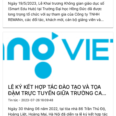
Ngày 19/5/2023, Lễ Khai trương Không gian giáo dục số
(Smart Edu Hub) tại Trường Đại học Hồng Đức đã được
long trọng tổ chức với sự tham gia của Công ty TNHH
REMANn, các đối tác, khách mời, cán bộ giảng viên và
sinh viên nhà trường.
LỄ KÝ KẾT HỢP TÁC ĐÀO TẠO VÀ TỌA
ĐÀM TRỰC TUYẾN GIỮA TRƯỜNG CAO
ĐẲNG CÔNG NGHỆ BẮC HÀ VÀ CÔNG
Tin tức - 2023-07-26 16:09:48
TY TNHH GIÁO DỤC VISANG
Ngày 30 tháng 06 năm 2022, tại tòa nhà 86 Trần Thủ Độ,
Hoàng Liệt, Hoàng Mai, Hà Nội đã diễn ra lễ ký kết hợp tác