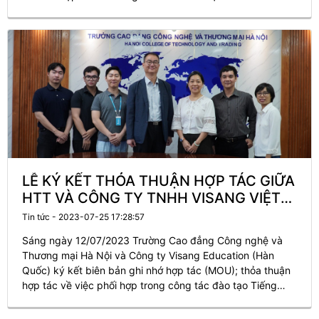
LỄ KÝ KẾT THỎA THUẬN HỢP TÁC GIỮA
HTT VÀ CÔNG TY TNHH VISANG VIỆT
NAM
Tin tức - 2023-07-25 17:28:57
Sáng ngày 12/07/2023 Trường Cao đẳng Công nghệ và
Thương mại Hà Nội và Công ty Visang Education (Hàn
Quốc) ký kết biên bản ghi nhớ hợp tác (MOU); thỏa thuận
hợp tác về việc phối hợp trong công tác đào tạo Tiếng
Hàn, cung cấp học liệu, bồi dưỡng giảng viên và hệ sinh
thái việc làm.