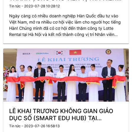
DỊCH TIẾNG HÀN - CÔNG TY LOTTE
Tin tức - 2023-07-28 10:28:12
RENTAL
Ngày càng có nhiều doanh nghiệp Hàn Quốc đầu tư vào
Việt Nam, mở ra nhiều cơ hội việc làm cho người học tiếng
Hàn! Chúng mình đã có cơ hội đến thăm công ty Lotte
Rental tại Hà Nội và kết nối thành công vị trí Nhân viên
phiên dịch tiếng Hàn với bạn Phạm Thị Thùy Dương, ứng
viên đã apply thành công qua trang web tuyển dụng của
Master Korean Jobs.
LỄ KHAI TRƯƠNG KHÔNG GIAN GIÁO
DỤC SỐ (SMART EDU HUB) TẠI
TRƯỜNG ĐẠI HỌC HỒNG ĐỨC
Tin tức - 2023-07-26 16:58:13