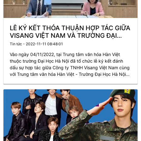
LỄ KÝ KẾT THỎA THUẬN HỢP TÁC GIỮA
VISANG VIỆT NAM VÀ TRƯỜNG ĐẠI
HỌC HÀ NỘI
Tin tức - 2022-11-11 08:48:01
Vào ngày 04/11/2022, tại Trung tâm văn hóa Hàn Việt
thuộc trường Đại Học Hà Nội đã tổ chức lễ ký kết đánh
dấu sự hợp tác giữa Công ty TNHH Visang Việt Nam cùng
với Trung tâm văn hóa Hàn Việt - Trường Đại Học Hà Nội
trong việc đào tạo tiếng Hàn chuyên nghiệp cho người
Việt.