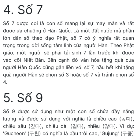
4. Số 7
Số 7 được coi là con số mang lại sự may mắn và rất
được ưa chuộng ở Hàn Quốc. Là một đất nước mà phần
lớn dân số theo đạo Phật, số 7 có ý nghĩa rất quan
trọng trong đời sống tâm linh của người Hàn. Theo Phật
giáo, một người sẽ phải tái sinh 7 lần trước khi được
vào cõi Niết Bàn. Bên cạnh đó văn hóa tặng quà của
người Hàn Quốc cũng gắn liền với số 7, hầu hết khi tặng
quà người Hàn sẽ chọn số 3 hoặc số 7 và tránh chọn số
4.
5. Số 9
Số 9 được sử dụng như một con số chứa đầy năng
lượng và được sử dụng với nghĩa là chiều cao (높다),
chiều sâu (깊다), chiều dài (길다), nhiều (많다). Ví dụ:
'Gucheon' (구천) có nghĩa là bầu trời cao, 'Gujung' (구중)