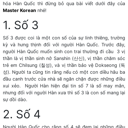
hóa Hàn Quốc thì đừng bỏ qua bài viết dưới đây của
Master Korean
nhé!
1. Số 3
Số 3 được coi là một con số của sự linh thiêng, trường
kỳ và hưng thịnh đối với người Hàn Quốc. Trước đây,
người Hàn Quốc muốn sinh con trai thường đi cầu 3 vị
thần là vị thần sinh nở Sanshin (산신), vị thần chăm sóc
trẻ em Chilsung (칠성), và vị thần bảo vệ Dokseong (독
성). Người ta cũng tin rằng nếu có một con diều hâu ba
đầu canh trước cửa nhà sẽ ngăn chặn được những điều
xui xẻo. Người Hàn hiện đại tin số 7 là số may mắn,
nhưng đối với người Hàn xưa thì số 3 là con số mang lại
sự dồi dào.
2. Số 4
Người Hàn Quốc cho rằng số 4 sẽ đem lại những điều