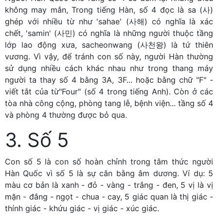
không may mắn, Trong tiếng Hàn, số 4 đọc là sa (사)
ghép với nhiều từ như 'sahae' (사해) có nghĩa là xác
chết, 'samin' (사민) có nghĩa là những người thuộc tầng
lớp lao động xưa, sacheonwang (사천왕) là tứ thiên
vương. Vì vậy, để tránh con số này, người Hàn thường
sử dụng nhiều cách khác nhau như trong thang máy
người ta thay số 4 bằng 3A, 3F... hoặc bằng chữ "F" -
viết tắt của từ"Four" (số 4 trong tiếng Anh). Còn ở các
tòa nhà công cộng, phòng tang lễ, bệnh viện... tầng số 4
và phòng 4 thường được bỏ qua.
3. Số 5
Con số 5 là con số hoàn chỉnh trong tâm thức người
Hàn Quốc vì số 5 là sự cân bằng âm dương. Ví dụ: 5
màu cơ bản là xanh - đỏ - vàng - trắng - đen, 5 vị là vị
mặn - đắng - ngọt - chua - cay, 5 giác quan là thị giác -
thính giác - khứu giác - vị giác - xúc giác.