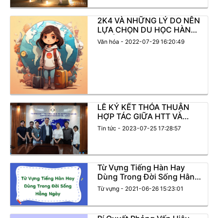
2K4 VÀ NHỮNG LÝ DO NÊN
LỰA CHỌN DU HỌC HÀN
QUỐC
Văn hóa - 2022-07-29 16:20:49
LỄ KÝ KẾT THỎA THUẬN
HỢP TÁC GIỮA HTT VÀ
CÔNG TY TNHH VISANG
Tin tức - 2023-07-25 17:28:57
VIỆT NAM
Từ Vựng Tiếng Hàn Hay
Dùng Trong Đời Sống Hằng
Ngày
Từ vựng - 2021-06-26 15:23:01