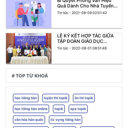
Bí Quyết Phỏng Vấn Hiệu
Quả Dành Cho Nhà Tuyển
Dụng
Tin tức - 2021-08-09 02:01:42
LỄ KÝ KẾT HỢP TÁC GIỮA
TẬP ĐOÀN GIÁO DỤC
VISANG VÀ TRƯỜNG ĐẠI
Tin tức - 2022-08-01 08:51:48
HỌC NGOẠI NGỮ, ĐẠI HỌC
HUẾ
# TOP TỪ KHOÁ
học tiếng hàn
luyện thi topik
ôn thi topik
học tiếng hàn online
topik
eps topik
văn hóa hàn quốc
từ vựng tiếng hàn