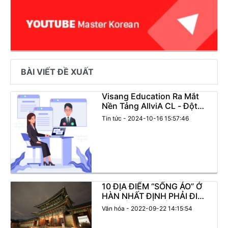
BÀI VIẾT ĐỀ XUẤT
Visang Education Ra Mắt
Nền Tảng AllviA CL - Đột
Phá Trong Học Tập và Lao
Tin tức - 2024-10-16 15:57:46
Động Bằng Công Nghệ AI
10 ĐỊA ĐIỂM “SỐNG ẢO” Ở
HÀN NHẤT ĐỊNH PHẢI ĐI
KHI MÙA THU TỚI!
Văn hóa - 2022-09-22 14:15:54