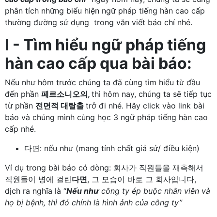
phân tích những biểu hiện ngữ pháp tiếng hàn cao cấp
thường đường sử dụng trong văn viết báo chí nhé.
I - Tìm hiểu ngữ pháp tiếng
hàn cao cấp qua bài báo:
Nếu như hôm trước chúng ta đã cùng tìm hiểu từ đầu
đến phần
페르소니오의,
thì hôm nay, chúng ta sẽ tiếp tục
từ phần
전면적 대탈출
trở đi nhé. Hãy click vào link bài
báo và chúng mình cùng học 3
ngữ pháp tiếng hàn cao
cấp nhé.
다면: nếu như (mang tính chất giả sử/ điều kiện)
Ví dụ trong bài báo có dòng: 회사가 직원들을 재촉해서
직원들이 병에 걸린
다면
, 그 모습이 바로 그 회사입니다,
dịch ra nghĩa là “
Nếu như
công ty ép buộc nhân viên và
họ bị bệnh, thì đó chính là hình ảnh của công ty”