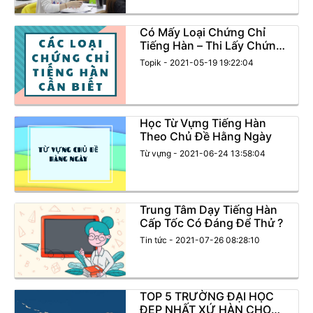
Có Mấy Loại Chứng Chỉ
Tiếng Hàn – Thi Lấy Chứng
Chỉ Ở Đâu?
Topik - 2021-05-19 19:22:04
Học Từ Vựng Tiếng Hàn
Theo Chủ Đề Hằng Ngày
Từ vựng - 2021-06-24 13:58:04
Trung Tâm Dạy Tiếng Hàn
Cấp Tốc Có Đáng Để Thử ?
Tin tức - 2021-07-26 08:28:10
TOP 5 TRƯỜNG ĐẠI HỌC
ĐẸP NHẤT XỨ HÀN CHO