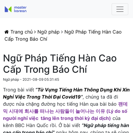
Trang chủ
Ngữ pháp
Ngữ Pháp Tiếng Hàn Cao
Cấp Trong Báo Chí
Ngữ Pháp Tiếng Hàn Cao
Cấp Trong Báo Chí
Ngữ pháp - 2021-08-09 05:31:45
Trong bài viết
“
Từ Vựng Tiếng Hàn Thông Dụng Khi Xin
Nghỉ Việc Trong Thời Đại Covid19
”
,
chúng ta đã đi
được nửa chặng đường học tiếng Hàn qua bài báo
팬데
믹 시대에 회사를 떠나는 사람들이 늘어나는 이유 (Lý do số
người nghỉ việc tăng lên trong thời kỳ đại dịch)
của
kênh BBC Hàn Quốc rồi. Ở bài viết
“
Ngữ pháp tiếng hàn
cao cấp trong báo chí”
ngày hôm nay, chúng ta sẽ cùng