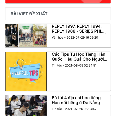
BÀI VIẾT ĐỀ XUẤT
REPLY 1997, REPLY 1994,
REPLY 1988 - SERIES PHIM
HUYỀN THOẠI KHÔNG THỂ
Văn hóa - 2022-07-29 16:09:20
BỎ QUA CỦA ĐIỆN ẢNH
HÀN QUỐC
Các Tips Tự Học Tiếng Hàn
Quốc Hiệu Quả Cho Người
Mới Bắt Đầu
Tin tức - 2021-08-09 02:24:51
Bỏ túi 4 địa chỉ học tiếng
Hàn nổi tiếng ở Đà Nẵng
Tin tức - 2021-07-26 08:13:47