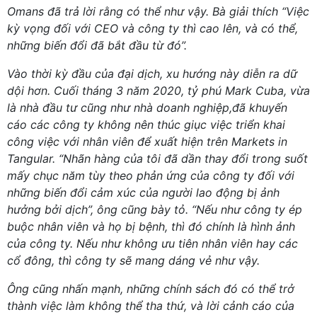
Omans đã trả lời rằng có thể như vậy. Bà giải thích “Việc
kỳ vọng đối với CEO và công ty thì cao lên, và có thể,
những biến đổi đã bắt đầu từ đó”.
Vào thời kỳ đầu của đại dịch, xu hướng này diễn ra dữ
dội hơn. Cuối tháng 3 năm 2020, tỷ phú Mark Cuba, vừa
là nhà đầu tư cũng như nhà doanh nghiệp,đã khuyến
cáo các công ty không nên thúc giục việc triển khai
công việc với nhân viên để xuất hiện trên
Markets in
Tangular. “Nhãn hàng của tôi đã dần thay đổi trong suốt
mấy chục năm tùy theo phản ứng của công ty đối với
những biến đổi cảm xúc của người lao động bị ảnh
hưởng bởi dịch”, ông cũng bày tỏ. “Nếu như công ty ép
buộc nhân viên và họ bị bệnh, thì đó chính là hình ảnh
của công ty. Nếu như không ưu tiên nhân viên hay các
cổ đông, thì công ty sẽ mang dáng vẻ như vậy.
Ông cũng nhấn mạnh, những chính sách đó có thể trở
thành việc làm không thể tha thứ, và lời cảnh cáo của