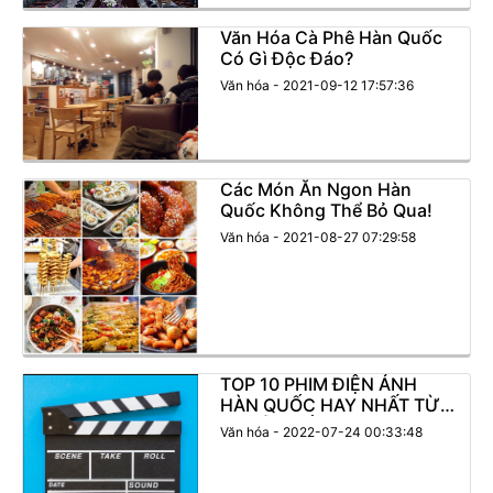
Văn Hóa Cà Phê Hàn Quốc
Có Gì Độc Đáo?
Văn hóa - 2021-09-12 17:57:36
Các Món Ăn Ngon Hàn
Quốc Không Thể Bỏ Qua!
Văn hóa - 2021-08-27 07:29:58
TOP 10 PHIM ĐIỆN ẢNH
HÀN QUỐC HAY NHẤT TỪ
TRƯỚC ĐẾN NAY
Văn hóa - 2022-07-24 00:33:48