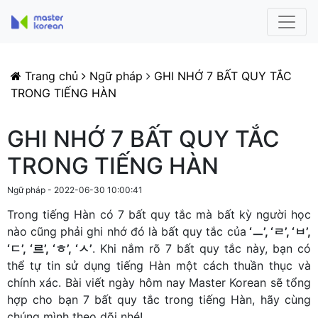
Trang chủ
Ngữ pháp
GHI NHỚ 7 BẤT QUY TẮC
TRONG TIẾNG HÀN
GHI NHỚ 7 BẤT QUY TẮC
TRONG TIẾNG HÀN
Ngữ pháp - 2022-06-30 10:00:41
Trong tiếng Hàn có 7 bất quy tắc mà bất kỳ người học
nào cũng phải ghi nhớ đó là bất quy tắc của
‘ㅡ’, ‘ㄹ’, ‘ㅂ’,
‘ㄷ’, ‘르’, ‘ㅎ’, ‘ㅅ’
. Khi nắm rõ 7 bất quy tắc này, bạn có
thể tự tin sử dụng tiếng Hàn một cách thuần thục và
chính xác. Bài viết ngày hôm nay Master Korean sẽ tổng
hợp cho bạn 7 bất quy tắc trong tiếng Hàn, hãy cùng
chúng mình theo dõi nhé!