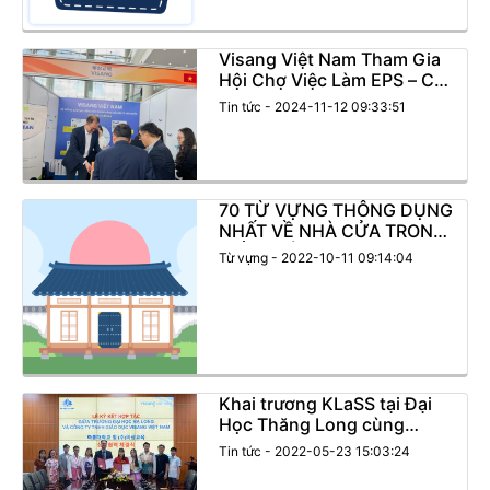
Visang Việt Nam Tham Gia
Hội Chợ Việc Làm EPS – Cơ
Hội Việc Làm Cho Lao Động
Tin tức - 2024-11-12 09:33:51
Từ Hàn Quốc Về Nước
70 TỪ VỰNG THÔNG DỤNG
NHẤT VỀ NHÀ CỬA TRONG
TIẾNG HÀN
Từ vựng - 2022-10-11 09:14:04
Khai trương KLaSS tại Đại
Học Thăng Long cùng
Master Korean
Tin tức - 2022-05-23 15:03:24