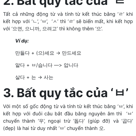
2.
Bất quy tắc của
‘ㄹ’
Tất cả những động từ và tính từ kết thúc bằng ‘ㄹ’ khi
kết hợp với
‘ㄴ’, ‘ㅂ’, ‘ㅅ’ thì
‘ㄹ’ sẽ biến mất, khi kết hợp
với ‘으면, 으니까, 으려고’ thì không thêm ‘
으’.
Ví dụ:
만들다 + (으)세요 → 만드세요
알다 + ㅂ/습니다 —> 압니다
살다 + 는 → 사는
3. Bất quy tắc của ‘ㅂ’
Với một số gốc động từ và tính từ kết thúc bằng ‘ㅂ’, khi
kết hợp với đuôi câu bắt đầu bằng nguyên âm thì ‘ㅂ’
chuyển thành ‘우’, ngoại trừ ‘돕다’ (giúp đỡ) và ‘곱다’
(đẹp) là hai từ duy nhất ‘ㅂ’ chuyển thành 오.