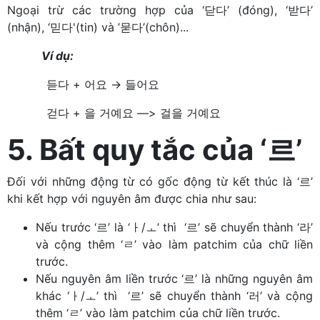
Ngoại trừ các trường hợp của ‘닫다’ (đóng), ‘받다’
(nhận), ‘믿다'(tin) và ’묻다’(chôn)...
Ví dụ:
듣다 + 어요 → 들어요
걷다 + 을 거예요 —> 걸을 거예요
5. Bất quy tắc của ‘르’
Đối với những động từ có gốc động từ kết thúc là ‘르’
khi kết hợp với nguyên âm được chia như sau:
Nếu trước ‘르’ là ‘ㅏ/ㅗ’ thì ‘르’ sẽ chuyển thành ‘라’
và cộng thêm ‘ㄹ’ vào làm patchim của chữ liền
trước.
Nếu nguyên âm liền trước ‘르’ là những nguyên âm
khác ‘ㅏ/ㅗ’ thì ‘르’ sẽ chuyển thành ‘러’ và cộng
thêm ‘ㄹ’ vào làm patchim của chữ liền trước.