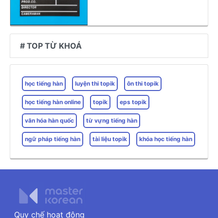
# TOP TỪ KHOÁ
học tiếng hàn
luyện thi topik
ôn thi topik
học tiếng hàn online
topik
eps topik
văn hóa hàn quốc
từ vựng tiếng hàn
ngữ pháp tiếng hàn
tài liệu topik
khóa học tiếng hàn
Quy chế hoạt động