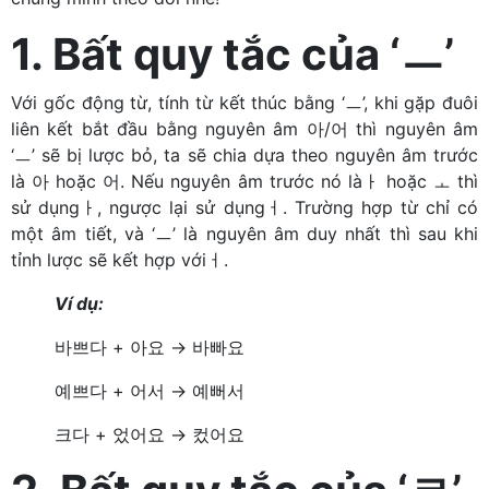
1. Bất quy tắc của ‘ㅡ’
Với gốc động từ, tính từ kết thúc bằng ‘ㅡ’, khi gặp đuôi
liên kết bắt đầu bằng nguyên âm 아/어 thì nguyên âm
‘ㅡ’ sẽ bị lược bỏ, ta sẽ chia dựa theo nguyên âm trước
là 아 hoặc 어. Nếu nguyên âm trước nó làㅏ hoặc ㅗ thì
sử dụngㅏ, ngược lại sử dụngㅓ. Trường hợp từ chỉ có
một âm tiết, và ‘ㅡ’ là nguyên âm duy nhất thì sau khi
tỉnh lược sẽ kết hợp vớiㅓ.
Ví dụ:
바쁘다 + 아요 → 바빠요
예쁘다 + 어서 → 예뻐서
크다 + 었어요 → 컸어요