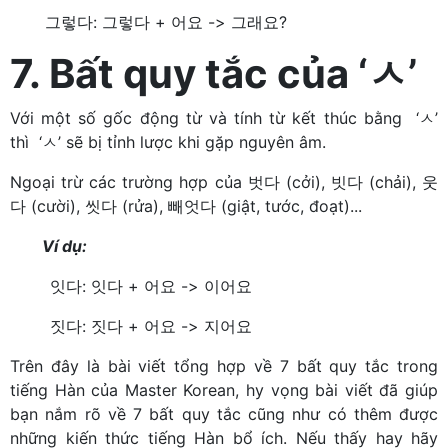
그렇다: 그렇다 + 어요 -> 그래요?
7. Bất quy tắc của ‘ㅅ’
Với một số gốc động từ và tính từ kết thúc bằng ‘ㅅ’
thì ‘ㅅ’ sẽ bị tỉnh lược khi gặp nguyên âm.
Ngoại trừ các trường hợp của 벗다 (cởi), 빗다 (chải), 웃
다 (cười), 씻다 (rửa), 빼엇다 (giật, tước, đoạt)...
Ví dụ:
잇다: 잇다 + 어요 -> 이어요
짓다: 짓다 + 어요 -> 지어요
Trên đây là bài viết tổng hợp về 7 bất quy tắc trong
tiếng Hàn của Master Korean, hy vọng bài viết đã giúp
bạn nắm rõ về 7 bất quy tắc cũng như có thêm được
những kiến thức tiếng Hàn bổ ích. Nếu thấy hay hãy