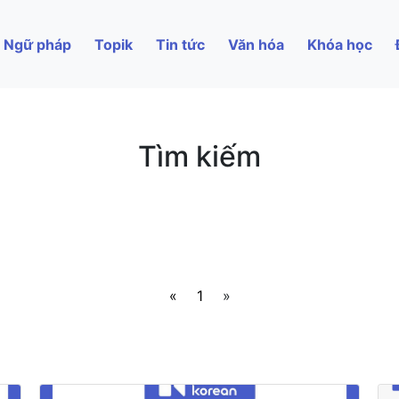
Ngữ pháp
Topik
Tin tức
Văn hóa
Khóa học
Tìm kiếm
«
1
»