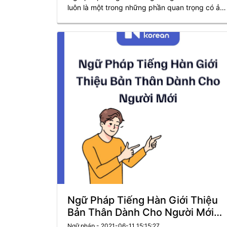
luôn là một trong những phần quan trọng có ản
hưởng rất nhiều đến quá trình học tập của bạn
Ngữ Pháp Tiếng Hàn Giới Thiệu
Bản Thân Dành Cho Người Mới
Bắt Đầu
Ngữ pháp - 2021-06-11 15:15:27