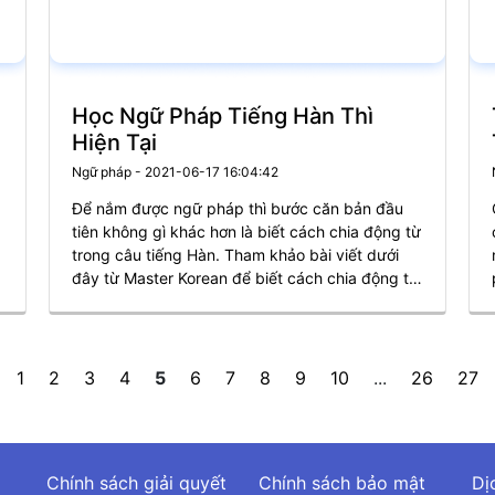
Học Ngữ Pháp Tiếng Hàn Thì
Hiện Tại
Ngữ pháp - 2021-06-17 16:04:42
Để nắm được ngữ pháp thì bước căn bản đầu
tiên không gì khác hơn là biết cách chia động từ
trong câu tiếng Hàn. Tham khảo bài viết dưới
đây từ Master Korean để biết cách chia động từ
trong ngữ pháp tiếng Hàn thì hiện tại.
1
2
3
4
5
6
7
8
9
10
...
26
27
Chính sách giải quyết
Chính sách bảo mật
Dị