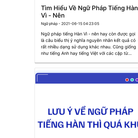
Tìm Hiểu Về Ngữ Pháp Tiếng Hàn
Vì - Nên
Ngữ pháp - 2021-06-15 04:23:05
Ngữ pháp tiếng Hàn Vì - nên hay còn được gọi
là câu biểu thị ý nghĩa nguyên nhân kết quả có
rất nhiều dạng sử dụng khác nhau. Cũng giống
như tiếng Anh hay tiếng Việt với các cặp từ
(because…, because of…, despite…, in spite of
hay bởi vì…cho nên…, do…thế nên…, vì…kết
quả….). Ngữ pháp tiếng Hàn cũng đa dạng
không kém với nhiều từ, cặp từ biểu thị cùng
một ý nghĩa này.