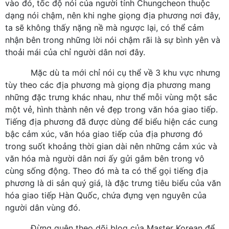
vào đó, tốc độ nói của người tỉnh Chungcheon thuộc
dạng nói chậm, nên khi nghe giọng địa phương nơi đây,
ta sẽ không thấy nặng nề mà ngược lại, có thể cảm
nhận bên trong những lời nói chậm rãi là sự bình yên và
thoải mái của chỉ người dân nơi đây.
Mặc dù ta mới chỉ nói cụ thể về 3 khu vực nhưng
tùy theo các địa phương mà giọng địa phương mang
những đặc trưng khác nhau, như thể mỗi vùng một sắc
một vẻ, hình thành nên vẻ đẹp trong văn hóa giao tiếp.
Tiếng địa phương đã được dùng để biểu hiện các cung
bậc cảm xúc, văn hóa giao tiếp của địa phương đó
trong suốt khoảng thời gian dài nên những cảm xúc và
văn hóa mà người dân nơi ấy gửi gắm bên trong vô
cùng sống động. Theo đó mà ta có thể gọi tiếng địa
phương là di sản quý giá, là đặc trưng tiêu biểu của văn
hóa giao tiếp Hàn Quốc, chứa đựng vẹn nguyên của
người dân vùng đó.
Đừng quên theo dõi blog của Master Korean để