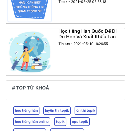
Topik - 2021-05-25 05:58:18
Học tiếng Hàn Quốc Để Đi
Du Học Và Xuất Khẩu Lao
Động
Tin tức - 2021-05-19 19:26:55
# TOP TỪ KHOÁ
học tiếng hàn
luyện thi topik
ôn thi topik
học tiếng hàn online
topik
eps topik