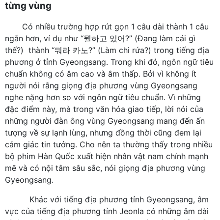
từng vùng
Có nhiều trường hợp rút gọn 1 câu dài thành 1 câu
ngắn hơn, ví dụ như “뭘하고 있어?” (Đang làm cái gì
thế?) thành “뭐라 카노?” (Làm chi rứa?) trong tiếng địa
phương ở tỉnh Gyeongsang. Trong khi đó, ngôn ngữ tiêu
chuẩn không có âm cao và âm thấp. Bởi vì không ít
người nói rằng giọng địa phương vùng Gyeongsang
nghe nặng hơn so với ngôn ngữ tiêu chuẩn. Vì những
đặc điểm này, mà trong văn hóa giao tiếp, lời nói của
những người đàn ông vùng Gyeongsang mang đến ấn
tượng về sự lạnh lùng, nhưng đồng thời cũng đem lại
cảm giác tin tưởng. Cho nên ta thường thấy trong nhiều
bộ phim Hàn Quốc xuất hiện nhân vật nam chính mạnh
mẽ và có nội tâm sâu sắc, nói giọng địa phương vùng
Gyeongsang.
Khác với tiếng địa phương tỉnh Gyeongsang, âm
vực của tiếng địa phương tỉnh Jeonla có những âm dài