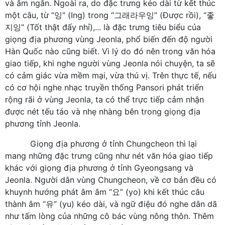
và âm ngắn. Ngoài ra, do đặc trưng kéo dài từ kết thúc
một câu, từ “잉” (Ing) trong “그래라우잉” (Được rồi), “좋
지잉” (Tốt thật đấy nhỉ),... là đặc trưng tiêu biểu của
giọng địa phương vùng Jeonla, phổ biến đến độ người
Hàn Quốc nào cũng biết. Vì lý do đó nên trong văn hóa
giao tiếp, khi nghe người vùng Jeonla nói chuyện, ta sẽ
có cảm giác vừa mềm mại, vừa thú vị. Trên thực tế, nếu
có cơ hội nghe nhạc truyền thống Pansori phát triển
rộng rãi ở vùng Jeonla, ta có thể trực tiếp cảm nhận
được nét tếu táo và nhẹ nhàng bên trong giọng địa
phương tỉnh Jeonla.
Giọng địa phương ở tỉnh Chungcheon thì lại
mang những đặc trưng cũng như nét văn hóa giao tiếp
khác với giọng địa phương ở tỉnh Gyeongsang và
Jeonla. Người dân vùng Chungcheon, về cơ bản đều có
khuynh hướng phát âm âm “요” (yo) khi kết thúc câu
thành âm “유” (yu) kéo dài, và ngữ điệu đó nghe dân dã
như tấm lòng của những cô bác vùng nông thôn. Thêm