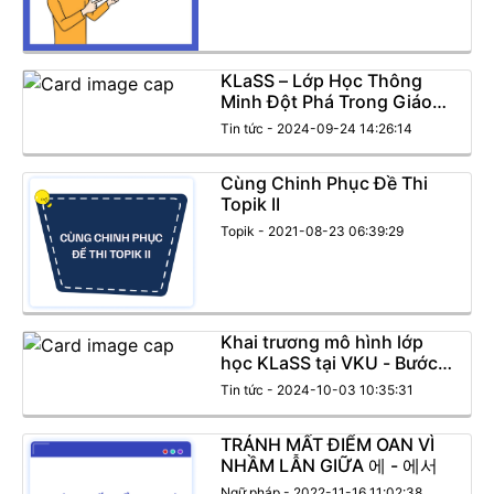
KLaSS – Lớp Học Thông
Minh Đột Phá Trong Giáo
Dục Tiếng Hàn Của Visang
Tin tức - 2024-09-24 14:26:14
Cùng Chinh Phục Đề Thi
Topik II
Topik - 2021-08-23 06:39:29
Khai trương mô hình lớp
học KLaSS tại VKU - Bước
tiến đột phá trong giáo dục
Tin tức - 2024-10-03 10:35:31
tiếng Hàn
TRÁNH MẤT ĐIỂM OAN VÌ
NHẦM LẪN GIỮA 에 - 에서
Ngữ pháp - 2022-11-16 11:02:38