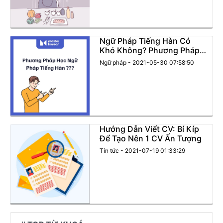
Ngữ Pháp Tiếng Hàn Có
Khó Không? Phương Pháp
Học Hiệu Quả Là Gì?
Ngữ pháp - 2021-05-30 07:58:50
Hướng Dẫn Viết CV: Bí Kíp
Để Tạo Nên 1 CV Ấn Tượng
Tin tức - 2021-07-19 01:33:29