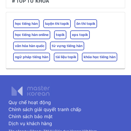
# TOP TỪ KHOÁ
học tiếng hàn
luyện thi topik
ôn thi topik
học tiếng hàn online
topik
eps topik
văn hóa hàn quốc
từ vựng tiếng hàn
ngữ pháp tiếng hàn
tài liệu topik
khóa học tiếng hàn
Quy chế hoạt động
Chính sách giải quyết tranh chấp
Chính sách bảo mật
Dịch vụ khách hàng