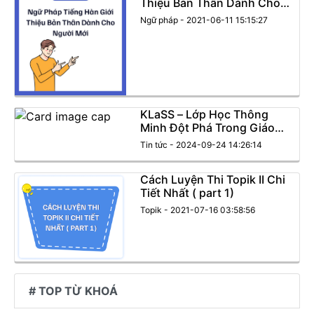
Thiệu Bản Thân Dành Cho
Người Mới Bắt Đầu
Ngữ pháp - 2021-06-11 15:15:27
KLaSS – Lớp Học Thông
Minh Đột Phá Trong Giáo
Dục Tiếng Hàn Của Visang
Tin tức - 2024-09-24 14:26:14
Cách Luyện Thi Topik II Chi
Tiết Nhất ( part 1)
Topik - 2021-07-16 03:58:56
# TOP TỪ KHOÁ