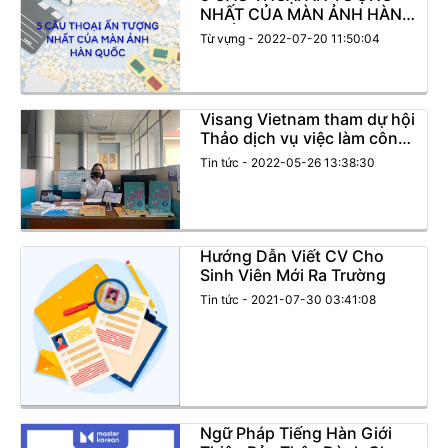
NHẤT CỦA MÀN ẢNH HÀN
QUỐC
Từ vựng - 2022-07-20 11:50:04
Visang Vietnam tham dự hội
Thảo dịch vụ việc làm công
ty doanh nghiệp Hàn Quốc
Tin tức - 2022-05-26 13:38:30
tại Bắc Ninh 2022
Hướng Dẫn Viết CV Cho
Sinh Viên Mới Ra Trường
Tin tức - 2021-07-30 03:41:08
Ngữ Pháp Tiếng Hàn Giới