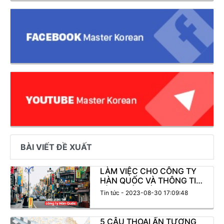
BÀI VIẾT ĐỀ XUẤT
LÀM VIỆC CHO CÔNG TY
HÀN QUỐC VÀ THÔNG TIN
CẦN PHẢI BIẾT
Tin tức - 2023-08-30 17:09:48
5 CÂU THOẠI ẤN TƯỢNG