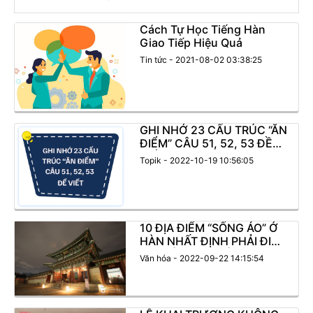
Cách Tự Học Tiếng Hàn
Giao Tiếp Hiệu Quả
Tin tức - 2021-08-02 03:38:25
GHI NHỚ 23 CẤU TRÚC “ĂN
ĐIỂM” CÂU 51, 52, 53 ĐỀ
VIẾT
Topik - 2022-10-19 10:56:05
10 ĐỊA ĐIỂM “SỐNG ẢO” Ở
HÀN NHẤT ĐỊNH PHẢI ĐI
KHI MÙA THU TỚI!
Văn hóa - 2022-09-22 14:15:54