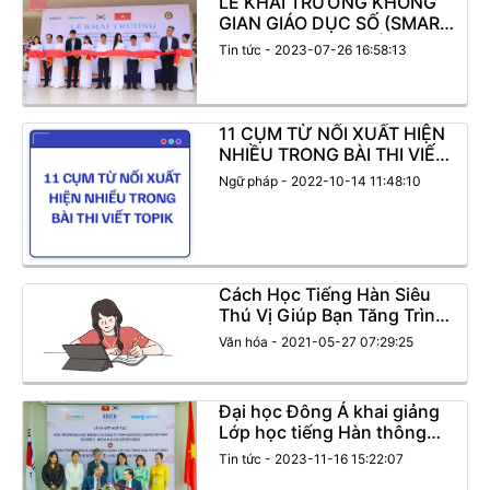
LỄ KHAI TRƯƠNG KHÔNG
GIAN GIÁO DỤC SỐ (SMART
EDU HUB) TẠI TRƯỜNG ĐẠI
Tin tức - 2023-07-26 16:58:13
HỌC HỒNG ĐỨC
11 CỤM TỪ NỐI XUẤT HIỆN
NHIỀU TRONG BÀI THI VIẾT
TOPIK
Ngữ pháp - 2022-10-14 11:48:10
Cách Học Tiếng Hàn Siêu
Thú Vị Giúp Bạn Tăng Trình
Độ Siêu Cao
Văn hóa - 2021-05-27 07:29:25
Đại học Đông Á khai giảng
Lớp học tiếng Hàn thông
minh KLaSS đầu tiên tại Đà
Tin tức - 2023-11-16 15:22:07
Nẵng