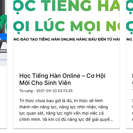
Học Tiếng Hàn Online – Cơ Hội
Mới Cho Sinh Viên
Từ vựng - 2021-05-23 02:13:25
Tri thức chưa bao giờ là đủ, tri thức sẽ hình
thành nên năng lực, năng lực nhìn nhận, năng
lực quan sát, năng lực nghi vấn mọi việc cả
chính mình. Và khi có đủ năng lực để giải quyết
vấn đề thì lúc ấy ta sẽ ở vị trí xứng đáng xứng
tầm. Khóa học tiếng Hàn online ra đời vì mục