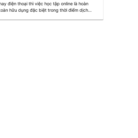
hay điện thoại thì việc học tập online là hoàn
toàn hữu dụng đặc biệt trong thời điểm dịch
bệnh như hiện nay. Và youtube là một trong
những nền tảng giúp các bạn học online cực kì
hiệu quả. Các video được up lên các kênh
youtube đa dạng, bổ ích và dễ dàng cho người
học. Master Korean sẽ giới thiệu một vài kênh
youtube giúp bạn học tiếng Hàn online free nhé!