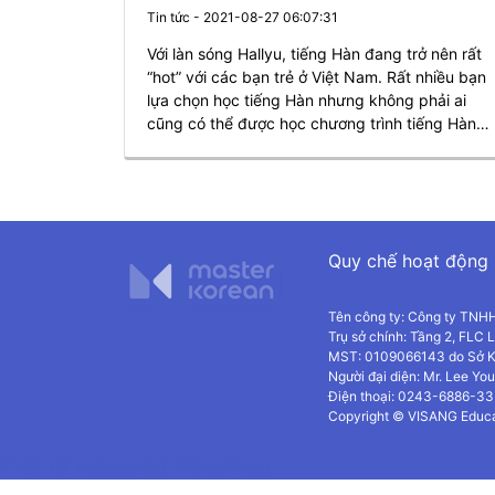
Tin tức - 2021-08-27 06:07:31
Với làn sóng Hallyu, tiếng Hàn đang trở nên rất
“hot” với các bạn trẻ ở Việt Nam. Rất nhiều bạn
lựa chọn học tiếng Hàn nhưng không phải ai
cũng có thể được học chương trình tiếng Hàn
bài bản như ở các trường đại học chuyên ngành
tiếng Hàn hay có đủ điều kiện để học tiếng Hàn
ở các trung tâm. Đặc biệt trong tình hình dịch
Covid diễn biến phức tạp như hiện nay, việc họ
tiếng Hàn online là một lựa chọn được ưu tiên.
Quy chế hoạt động
Hôm nay mình sẽ review cho bạn một số kênh
học tiếng Hàn online miễn phí triệu View trên
youtube giúp bạn ở nhà chống dịch mà có thể
Tên công ty: Công ty TNHH
nâng cao kiến thức tiếng Hàn miễn phí nhé
Trụ sở chính: Tầng 2, FLC
MST: 0109066143 do Sở K
Người đại diện: Mr. Lee Y
Điện thoại: 0243-6886-33
Copyright © VISANG Educ
Thiết kế website
bởi Dũng Virgo