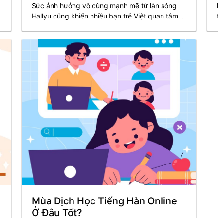
Sức ảnh hưởng vô cùng mạnh mẽ từ làn sóng
i
Hallyu cũng khiến nhiều bạn trẻ Việt quan tâm
n
hơn với ngôn ngữ này. Tuy nhiên, khác với tiếng
Việt thuộc ngôn ngữ latin , tiếng Hàn là ngôn
ngữ hình tượng và có cấu trúc ngược lại với
tiếng mẹ đẻ chúng ta. Chính vì thế mà khi học
tiếng Hàn cần nhiều sự nỗ lực không ngừng, và
những phương thức học tập hiệu quả cho bản
thân mình. Dưới đây, Master Korean sẽ gtowis
thiệu cho các bạn những trang web tự học tiếng
hàn online tại nhà vô cùng hữu ích.
Mùa Dịch Học Tiếng Hàn Online
Ở Đâu Tốt?