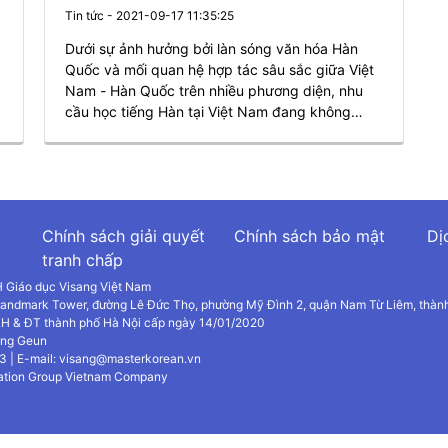
Tin tức - 2021-09-17 11:35:25
Dưới sự ảnh hưởng bởi làn sóng văn hóa Hàn
Quốc và mối quan hệ hợp tác sâu sắc giữa Việt
Nam - Hàn Quốc trên nhiều phương diện, nhu
cầu học tiếng Hàn tại Việt Nam đang không
ngừng tăng trưởng nhanh chóng. Trong đó, nhu
cầu học tiếng Hàn online được quan tâm đặc
biệt trong bối cảnh đại dịch COVID-19 trên thế
c
giới vẫn diễn biến phức tạp như hiện tại. Vậy
Mùa Dịch Học Tiếng Hàn Online Ở Đâu Tốt?
Chính sách giải quyết
Chính sách bảo mật
Dị
tranh chấp
 Giáo dục Visang Việt Nam
 Landmark Tower, đường Lê Đức Thọ, phường Mỹ Đình 2, quận Nam Từ Liêm, thàn
H & ĐT thành phố Hà Nội cấp ngày 14/01/2020
oung Geun
3 | E-mail: visang@masterkorean.vn
ation Group Vietnam Company