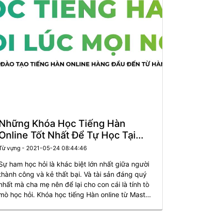
Những Khóa Học Tiếng Hàn
Online Tốt Nhất Để Tự Học Tại
Nhà
Từ vựng - 2021-05-24 08:44:46
Sự ham học hỏi là khác biệt lớn nhất giữa người
thành công và kẻ thất bại. Và tài sản đáng quý
nhất mà cha mẹ nên để lại cho con cái là tính tò
mò học hỏi. Khóa học tiếng Hàn online từ Master
Korean sẽ có thể giúp bạn chinh phục thành
công con đường học vấn.