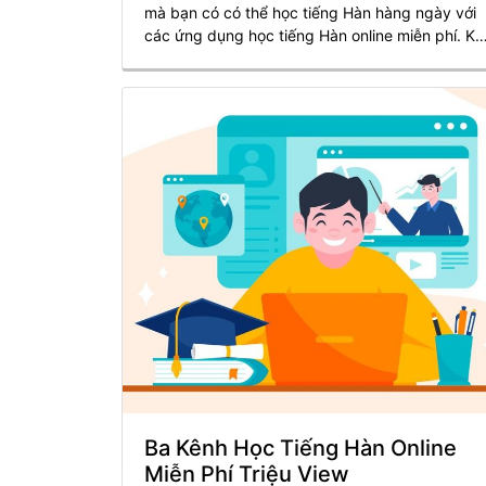
mà bạn có có thể học tiếng Hàn hàng ngày với
các ứng dụng học tiếng Hàn online miễn phí. Kh
mọi người luôn bận rộn và lãng phí chút thời gia
nào thì các app này chính là giải pháp tối ưu
nhất để bạn có thể học tập bất cứ khi nào, bất
cứ đâu.
Ba Kênh Học Tiếng Hàn Online
Miễn Phí Triệu View