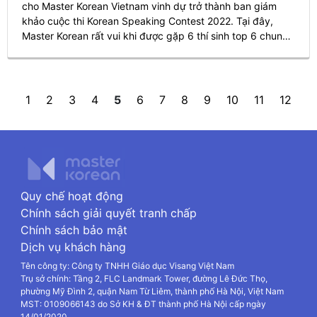
cho Master Korean Vietnam vinh dự trở thành ban giám
khảo cuộc thi Korean Speaking Contest 2022. Tại đây,
Master Korean rất vui khi được gặp 6 thí sinh top 6 chung
cuộc của chương trình và đón xem màn tranh tài nảy lửa
của 6 bạn thí sinh.
«
1
2
3
4
5
6
7
8
9
10
11
12
»
Quy chế hoạt động
Chính sách giải quyết tranh chấp
Chính sách bảo mật
Dịch vụ khách hàng
Tên công ty: Công ty TNHH Giáo dục Visang Việt Nam
Trụ sở chính: Tầng 2, FLC Landmark Tower, đường Lê Đức Thọ,
phường Mỹ Đình 2, quận Nam Từ Liêm, thành phố Hà Nội, Việt Nam
MST: 0109066143 do Sở KH & ĐT thành phố Hà Nội cấp ngày
14/01/2020