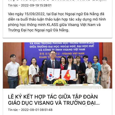
HỢP TÁC XÂY DỰNG MÔ HÌNH PHÒNG
Tin tức - 2022-09-19 15:28:01
HỌC THÔNG MINH KLASS
Vào ngày 15/09/2022, tại Đại học Ngoại ngữ Đà Nẵng đã
diễn ra buổi thảo luận thảo luận hợp tác xây dựng mô hình
phòng học thông minh KLASS giữa Visang Việt Nam và
Trường Đại học Ngoại ngữ Đà Nẵng.
LỄ KÝ KẾT HỢP TÁC GIỮA TẬP ĐOÀN
GIÁO DỤC VISANG VÀ TRƯỜNG ĐẠI
HỌC NGOẠI NGỮ, ĐẠI HỌC HUẾ
Tin tức - 2022-08-01 08:51:48