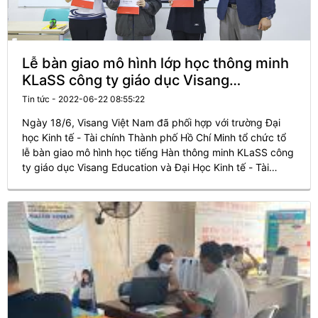
Lễ bàn giao mô hình lớp học thông minh
KLaSS công ty giáo dục Visang
Education và Đại Học Kinh tế - Tài chính
Tin tức - 2022-06-22 08:55:22
Thành phố Hồ Chí Minh (UEF)
Ngày 18/6, Visang Việt Nam đã phối hợp với trường Đại
học Kinh tế - Tài chính Thành phố Hồ Chí Minh tổ chức tổ
lễ bàn giao mô hình học tiếng Hàn thông minh KLaSS công
ty giáo dục Visang Education và Đại Học Kinh tế - Tài
chính Thành phố Hồ Chí Minh.