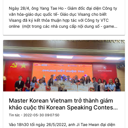
Ngày 28/4, ông Yang Tae Ho - Giám đốc đại diện Công ty
văn hóa-giáo dục quốc tế- Giáo dục Visang cho biết
Visang đã ký kết thỏa thuận hợp tác với Công ty VTC
online (một trong các nhà cung cấp nội dung số - game
online lớn nhất Việt Nam) ra mắt chương trình Trại hè tiếng
Hàn Quốc online dành cho đối tượng học sinh bản địa Việt
Nam.
Master Korean Vietnam trở thành giám
khảo cuộc thi Korean Speaking Contest
2022 tổ chức lần đầu tiên tại Đại học
Tin tức - 2022-05-30 09:07:50
Ngoại Thương Hà Nội
Vào 18h30 tối ngày 26/5/2022, anh Ji Tae Hwan đại diện