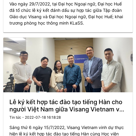
Vào ngày 29/7/2022, tại Đại học Ngoại ngữ, Đại học Huế
đã tổ chức lễ ký kết đánh dấu sự hợp tác giữa Tập đoàn
Giáo dục Visang và Đại học Ngoại ngữ, Đại học Huế; khai
trương phòng học thông minh KLaSS.
Lễ ký kết hợp tác đào tạo tiếng Hàn cho
người Việt Nam giữa Visang Vietnam và
Học viện Ngôn ngữ Ico
Tin tức - 2022-07-18 16:18:28
Sáng thứ 6 ngày 15/7/2022, Visang Vietnam vinh dự thực
hiện lễ ký kết hợp tác đào tạo tiếng Hàn cùng Học viện