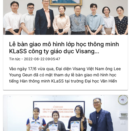
Lễ bàn giao mô hình lớp học thông minh
KLaSS công ty giáo dục Visang
Education và Đại Học Văn Hiến (VHU)
Tin tức - 2022-06-22 09:05:47
Vào ngày 17/6 vừa qua, Đại diện Visang Việt Nam ông Lee
Young Geun đã có mặt tham dự lễ bàn giao mô hình học
tiếng Hàn thông minh KLaSS tại trường Đại học Văn Hiến