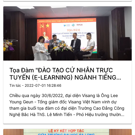
Tọa Đàm "ĐÀO TẠO CỬ NHÂN TRỰC
TUYẾN (E-LEARNING) NGÀNH TIẾNG
HÀN QUỐC”
Tin tức - 2022-07-01 16:28:46
Chiều qua ngày 30/6/2022, đại diện Visang là Ông Lee
Young Geun - Tổng giám đốc Visang Việt Nam vinh dự
tham gia buổi tọa đàm có đại diện Trường Cao Đẳng Công
Nghệ Bắc Hà ThS. Lê Minh Tiến - Phó Hiệu trưởng thường
trực.