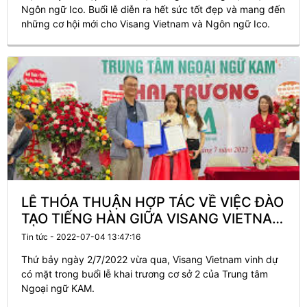
Ngôn ngữ Ico. Buổi lễ diễn ra hết sức tốt đẹp và mang đến
những cơ hội mới cho Visang Vietnam và Ngôn ngữ Ico.
LỄ THỎA THUẬN HỢP TÁC VỀ VIỆC ĐÀO
TẠO TIẾNG HÀN GIỮA VISANG VIETNAM
VÀ TRUNG TÂM NGOẠI NGỮ KAM
Tin tức - 2022-07-04 13:47:16
Thứ bảy ngày 2/7/2022 vừa qua, Visang Vietnam vinh dự
có mặt trong buổi lễ khai trương cơ sở 2 của Trung tâm
Ngoại ngữ KAM.