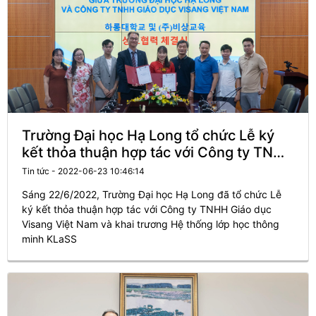
Trường Đại học Hạ Long tổ chức Lễ ký
kết thỏa thuận hợp tác với Công ty TNHH
Giáo dục Visang Việt Nam và khai
Tin tức - 2022-06-23 10:46:14
trương Hệ thống lớp học thông minh
Sáng 22/6/2022, Trường Đại học Hạ Long đã tổ chức Lễ
KLaSS
ký kết thỏa thuận hợp tác với Công ty TNHH Giáo dục
Visang Việt Nam và khai trương Hệ thống lớp học thông
minh KLaSS